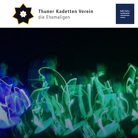
HOME
NEWS
TERMINE
KADETTENKORPS
SPORT
MUSIK / TAMBOUREN
BÖGELE / KLEINKALIBER