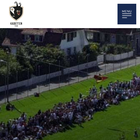
HOME
NEWS
TERMINE
KADETTENKORPS
SPORT
MUSIK / TAMBOUREN
BÖGELE / KLEINKALIBER