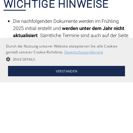
WICHTIGE HINWEISE
Die nachfolgenden Dokumente werden im Frühling
2025 initial erstellt und
werden unter dem Jahr nicht
aktualisiert
. Sämtliche Termine sind auch auf der Seite
«
Termine
» eingepflegt. Unterjährige Aktualisierungen
Durch die Nutzung unserer Website akzeptieren Sie alle Cookies
erfolgen ausschliesslich auf der Seite «
Termine
».
gemäß unserer Cookie-Richtlinie.
Datenschutzerklärung
Bei Fragen oder Anregungen stehen wir gerne zur
ZEIGE DETAILS
Verfügung:
Kontakt
VERSTANDEN
Newsletter
UNBEDINGT NOTWENDIGE COOKIES
LEISTUNGSCOOKIES
TARGETING-COOKIES
Unbedingt notwendige Cookies
Leistungscookies
Targeting-Cookies