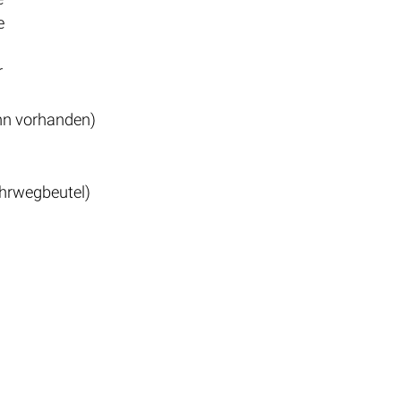
e
r
enn vorhanden)
ehrwegbeutel)