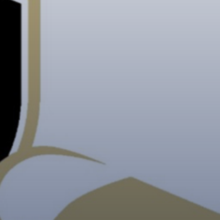
Vorstand
Ehemaligenanlässe
kationen
Täntsch
TKV-Kunstblätter
TKV-Plakette 2026
Social Media Wall TKV
ne
Kontakt