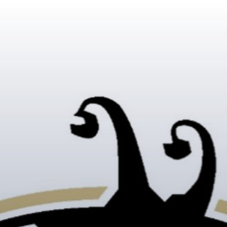
KADETTENKORPS
SPORT
Anmeldungen /
Fussball
Mitteilungen
Handball
Jahresprogramme
Leichtathletik
Impressionen
Schwimmen
Lager
Stafetten
N
Das Kader
Sportschiessen
Uniformenshop
Unihockey
Volleyball
BÖGELE /
ÜBER UNS
Leitende
KLEINKALIBER