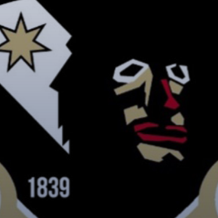
Kadetten A - Z
Armbrustschiessen
Merchandising
Kleinkaliberschiessen
Medien und Publi
Sportgewehr "Challanger
Social Media Wall
II Light"
Kadetten
Kanonengruppe
Sponsoren
Befreundete Verei
Kontakt