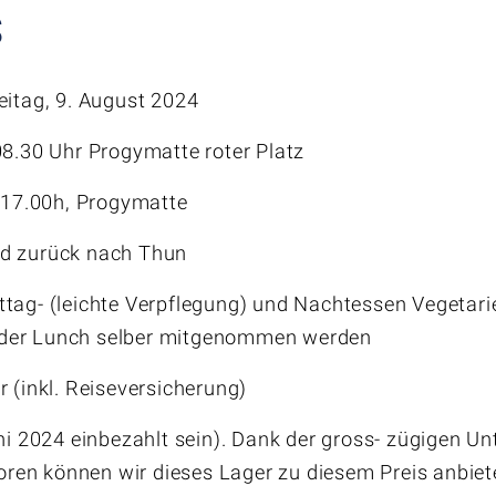
S
eitag, 9. August 2024
08.30 Uhr Progymatte roter Platz
. 17.00h, Progymatte
nd zurück nach Thun
ttag- (leichte Verpflegung) und Nachtessen Vegetarie
ss der Lunch selber mitgenommen werden
info@kadetten-thun.ch
r (inkl. Reiseversicherung)
www.kadetten-thun.ch
uni 2024 einbezahlt sein). Dank der gross- zügigen U
en können wir dieses Lager zu diesem Preis anbiet