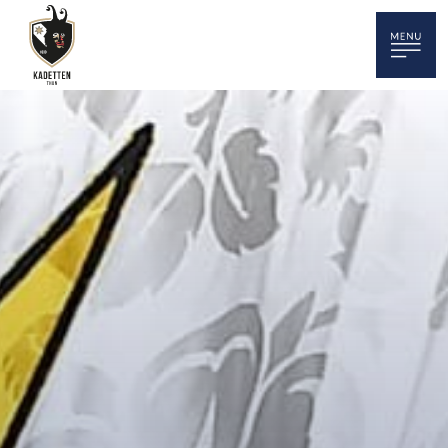
HOME
NEWS
TERMINE
KADETTENKORPS
SPORT
MUSIK / TAMBOUREN
BÖGELE / KLEINKALIBER