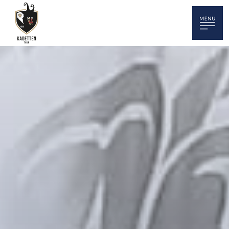
HOME
NEWS
TERMINE
KADETTENKORPS
SPORT
MUSIK / TAMBOUREN
BÖGELE / KLEINKALIBER