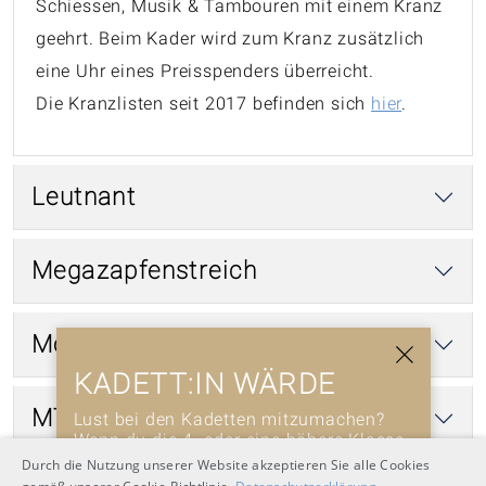
Schiessen, Musik & Tambouren mit einem Kranz
geehrt. Beim Kader wird zum Kranz zusätzlich
eine Uhr eines Preisspenders überreicht.
Die Kranzlisten seit 2017 befinden sich
hier
.
Leutnant
Megazapfenstreich
Mouche
KADETT:IN WÄRDE
MTV
Lust bei den Kadetten mitzumachen?
Wenn du die 4. oder eine höhere Klasse
besuchst, kannst du dem Kadettenkorps
Durch die Nutzung unserer Website akzeptieren Sie alle Cookies
beitreten.