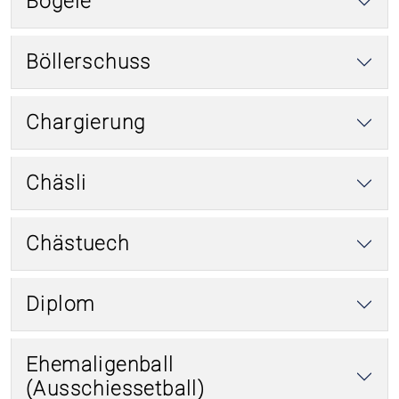
Bögele
Böllerschuss
Chargierung
Chäsli
Chästuech
Diplom
Ehemaligenball
(Ausschiessetball)